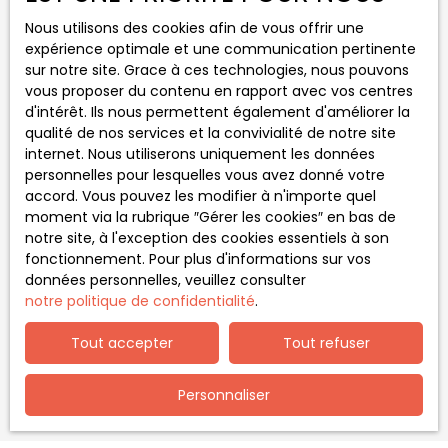
Nous utilisons des cookies afin de vous offrir une
Localisation
Bron (69500)
expérience optimale et une communication pertinente
sur notre site. Grace à ces technologies, nous pouvons
Budget max (€)
vous proposer du contenu en rapport avec vos centres
d'intérêt. Ils nous permettent également d'améliorer la
qualité de nos services et la convivialité de notre site
Surface min (m²)
internet. Nous utiliserons uniquement les données
personnelles pour lesquelles vous avez donné votre
Pièces min
accord. Vous pouvez les modifier à n'importe quel
moment via la rubrique ″Gérer les cookies″ en bas de
notre site, à l'exception des cookies essentiels à son
J'accepte le traitement de mes données
fonctionnement. Pour plus d'informations sur vos
personnelles conformément au RGPD. Si vous ne
données personnelles, veuillez consulter
souhaitez pas faire l'objet de prospection
notre politique de confidentialité
.
commerciale par voie téléphonique, vous pouvez
vous inscrire gratuitement sur la liste d'opposition
Tout accepter
Tout refuser
au démarchage téléphonique, prévu par l'article
L223-1 du code de la consommation, sur le site
Internet www.bloctel.gouv.fr ou par courrier
Personnaliser
adressé à :