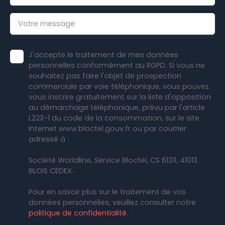
Votre message
J'accepte le traitement de mes données
personnelles conformément au RGPD. Si vous ne
souhaitez pas faire l'objet de prospection
commerciale par voie téléphonique, vous pouvez
vous inscrire gratuitement sur la liste d'opposition
au démarchage téléphonique, prévu par l'article
L223-1 du code de la consommation, sur le site
Internet www.bloctel.gouv.fr ou par courrier
adressé à :
Société Worldline, Service Bloctel, CS 61311, 41013
BLOIS CEDEX.
Pour en savoir plus sur le traitement de vos
données personnelles, veuillez consulter notre
politique de confidentialité
.