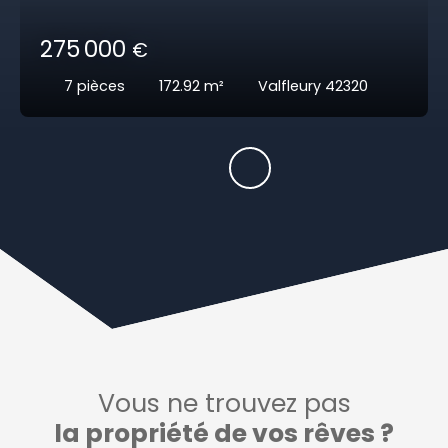
275 000
€
7
pièces
172.92
m²
Valfleury 42320
Vous ne trouvez pas
la propriété de vos rêves ?