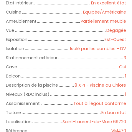
État intérieur
En excellent état
Cuisine
Equipée/Américaine
Ameublement
Partiellement meublé
Vue
Dégagée
Exposition
Est-Ouest
Isolation
Isolé par les combles - DV
Stationnement extérieur
3
Cave
Oui
Balcon
1
Description de la piscine
8 X 4 - Piscine au Chlore
Niveaux (RDC inclus)
1
Assainissement
Tout à l'égout conforme
Toiture
En bon état
Localisation
Saint-Laurent-de-Mure 69720
Référence
VM470