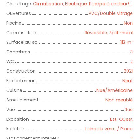
Chauffage
Climatisation, Electrique, Pompe à chaleur/Individuel
Ouvertures
PVC/Double vitrage
Piscine
Non
Climatisation
Réversible, Split mural
Surface au sol
113
m²
Chambres
3
WC
2
Construction
2021
État intérieur
Neuf
Cuisine
Nue/Américaine
Ameublement
Non meublé
Vue
Rue
Exposition
Est-Ouest
Isolation
Laine de verre / Placo
Stationnement intérieur
2