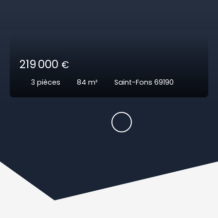
219 000
€
3
pièces
84
m²
Saint-Fons 69190