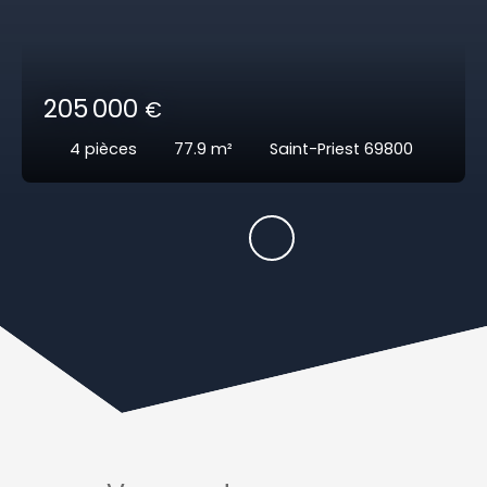
205 000
€
4
pièces
77.9
m²
Saint-Priest 69800