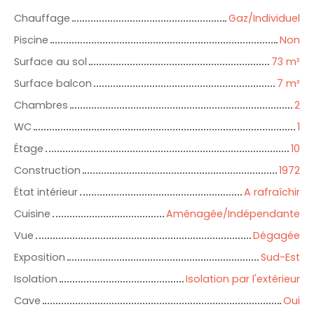
Chauffage
Gaz/Individuel
Piscine
Non
Surface au sol
73
m²
Surface balcon
7
m²
Chambres
2
WC
1
Étage
10
Construction
1972
État intérieur
A rafraîchir
Cuisine
Aménagée/Indépendante
Vue
Dégagée
Exposition
Sud-Est
Isolation
Isolation par l'extérieur
Cave
Oui