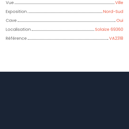
Vue
Ville
Exposition
Nord-Sud
Cave
Oui
Localisation
Solaize 69360
Référence
VA2318