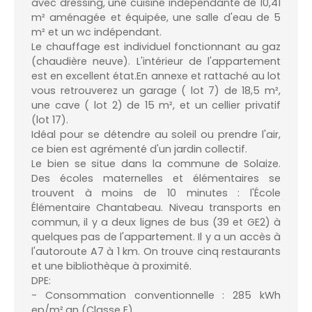
avec dressing, une cuisine indépendante de 10,41
m² aménagée et équipée, une salle d'eau de 5
m² et un wc indépendant.
Le chauffage est individuel fonctionnant au gaz
(chaudière neuve). L'intérieur de l'appartement
est en excellent état.En annexe et rattaché au lot
vous retrouverez un garage ( lot 7) de 18,5 m²,
une cave ( lot 2) de 15 m², et un cellier privatif
(lot 17).
Idéal pour se détendre au soleil ou prendre l'air,
ce bien est agrémenté d'un jardin collectif.
Le bien se situe dans la commune de Solaize.
Des écoles maternelles et élémentaires se
trouvent à moins de 10 minutes : l'École
Élémentaire Chantabeau. Niveau transports en
commun, il y a deux lignes de bus (39 et GE2) à
quelques pas de l'appartement. Il y a un accès à
l'autoroute A7 à 1 km. On trouve cinq restaurants
et une bibliothèque à proximité.
DPE:
- Consommation conventionnelle : 285 kWh
ep/m².an (Classe E)