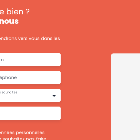
e bien ?
nous
iendrons vers vous dans les
m
léphone
 souhaitez
onnées personnelles
 souhaitez pas faire