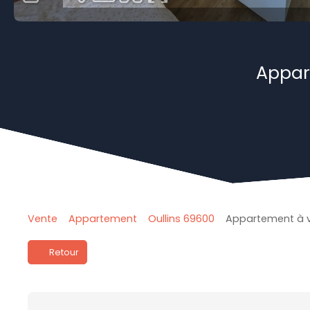
Appar
Vente
Appartement
Oullins 69600
Appartement à ve
Retour