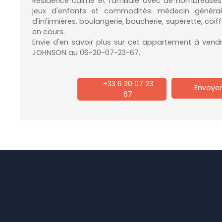
Résidence calme et familiale avec de nombreuses
jeux d'enfants et commodités: médecin généralis
d'infirmières, boulangerie, boucherie, supérette, coif
en cours.
Envie d'en savoir plus sur cet appartement à ven
JOHNSON au 06-20-07-23-67.
+33 6 20 07 23
Envoyer
67