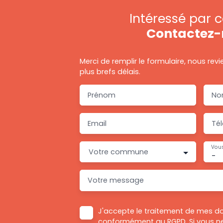
Intéressé par c
Contactez-
Merci de remplir le formulaire, nous rev
plus brefs délais.
Prénom
No
Email
Té
Vous
Votre commune
-
Votre message
J'accepte le traitement de mes d
conformément au RGPD. Si vous ne