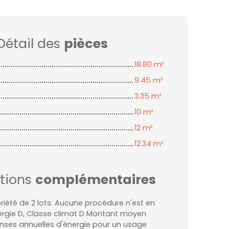
Détail des
pièces
18.80 m²
9.45 m²
3.35 m²
10 m²
12 m²
12.34 m²
tions
complémentaires
iété de 2 lots. Aucune procédure n'est en
ergie D, Classe climat D Montant moyen
nses annuelles d'énergie pour un usage