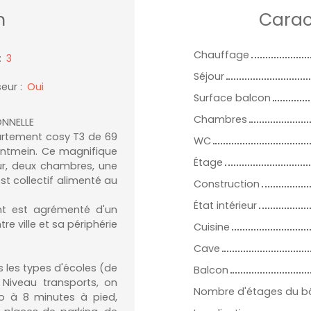
n
Carac
Chauffage
:
3
Séjour
eur
:
Oui
Surface balcon
Chambres
ONNELLE
artement cosy T3 de 69
WC
ontmein. Ce magnifique
Étage
ur, deux chambres, une
st collectif alimenté au
Construction
État intérieur
ent est agrémenté d'un
 ville et sa périphérie
Cuisine
Cave
s les types d'écoles (de
Balcon
 Niveau transports, on
Nombre d'étages du b
ro à 8 minutes à pied,