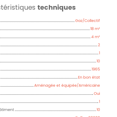
téristiques
techniques
Gaz/Collectif
18
m²
4
m²
2
1
10
1965
En bon état
Aménagée et équipée/Américaine
Oui
1
âtiment
10