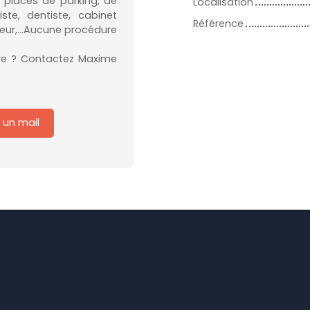
 places de parking, de
Localisation
te, dentiste, cabinet
Référence
feur,...Aucune procédure
dre ? Contactez Maxime
 un mail