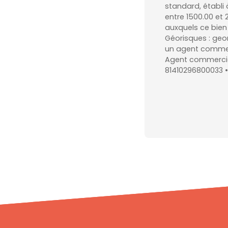
standard, établi à
entre 1500.00 et 
auxquels ce bien 
Géorisques : geo
un agent commerci
Agent commercial
81410296800033 •