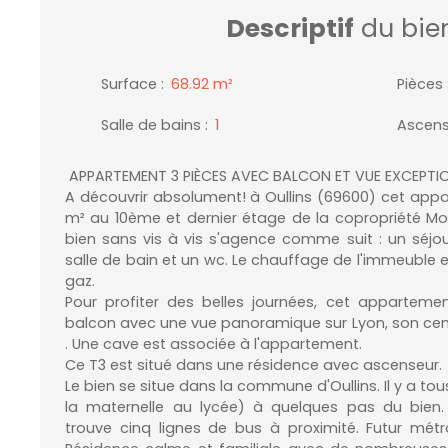
Descriptif
du bie
Surface
:
68.92
m²
Pièces
Salle de bains
:
1
Ascens
APPARTEMENT 3 PIÈCES AVEC BALCON ET VUE EXCEPTI
A découvrir absolument! à Oullins (69600) cet app
m² au 10ème et dernier étage de la copropriété M
bien sans vis à vis s'agence comme suit : un séjo
salle de bain et un wc. Le chauffage de l'immeuble e
gaz.
Pour profiter des belles journées, cet appartem
balcon avec une vue panoramique sur Lyon, son centre
. Une cave est associée à l'appartement.
Ce T3 est situé dans une résidence avec ascenseur.
Le bien se situe dans la commune d'Oullins. Il y a tou
la maternelle au lycée) à quelques pas du bien.
trouve cinq lignes de bus à proximité. Futur mét