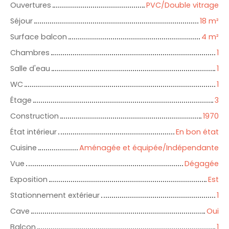
Ouvertures
PVC/Double vitrage
Séjour
18
m²
Surface balcon
4
m²
Chambres
1
Salle d'eau
1
WC
1
Étage
3
Construction
1970
État intérieur
En bon état
Cuisine
Aménagée et équipée/Indépendante
Vue
Dégagée
Exposition
Est
Stationnement extérieur
1
Cave
Oui
Balcon
1