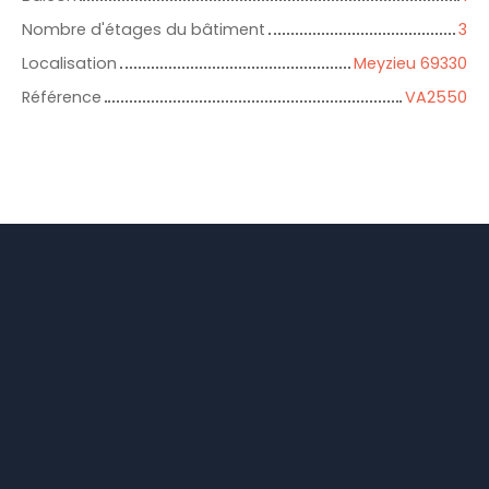
Nombre d'étages du bâtiment
3
Localisation
Meyzieu 69330
Référence
VA2550
+