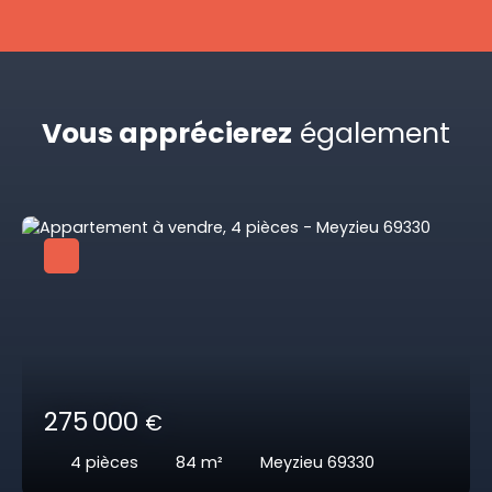
Vous apprécierez
également
275 000
€
4
pièces
84
m²
Meyzieu 69330