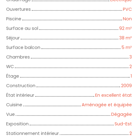
Ouvertures
PVC
Piscine
Non
Surface au sol
92
m²
Séjour
38
m²
Surface balcon
5
m²
Chambres
3
WC
2
Étage
1
Construction
2009
État intérieur
En excellent état
Cuisine
Aménagée et équipée
Vue
Dégagée
Exposition
Sud-Est
Stationnement intérieur
2