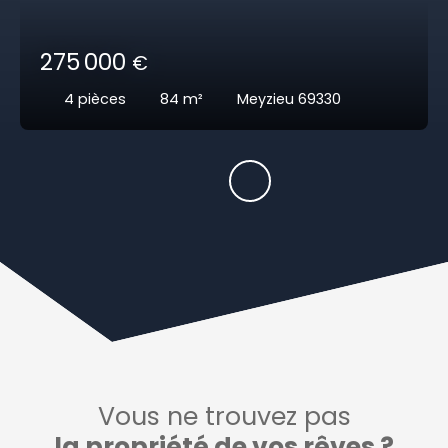
275 000
€
4
pièces
84
m²
Meyzieu 69330
Vous ne trouvez pas
la propriété de vos rêves ?