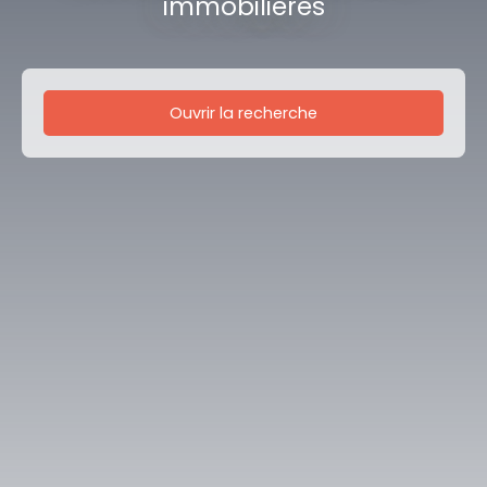
immobilières
Ouvrir la recherche
Type d'offre
Location
Type de bien
Immobilier Pro
Localisation
Lagnieu (01150)
Loyer max (€/mois)
Surface min (m²)
Rechercher