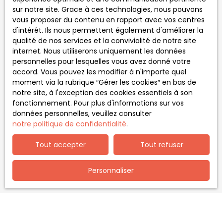
commerciale par voie téléphonique, vous pouvez
sur notre site. Grace à ces technologies, nous pouvons
vous inscrire gratuitement sur la liste d'opposition
vous proposer du contenu en rapport avec vos centres
au démarchage téléphonique, prévu par l'article
d'intérêt. Ils nous permettent également d'améliorer la
L223-1 du code de la consommation, sur le site
qualité de nos services et la convivialité de notre site
Internet www.bloctel.gouv.fr ou par courrier
internet. Nous utiliserons uniquement les données
adressé à :
personnelles pour lesquelles vous avez donné votre
accord. Vous pouvez les modifier à n'importe quel
Société Worldline, Service Bloctel, CS 61311, 41013
moment via la rubrique ″Gérer les cookies″ en bas de
BLOIS CEDEX.
notre site, à l'exception des cookies essentiels à son
fonctionnement. Pour plus d'informations sur vos
Pour en savoir plus sur le traitement de vos
données personnelles, veuillez consulter
données personnelles, veuillez consulter notre
notre politique de confidentialité
.
politique de confidentialité
.
Tout accepter
Tout refuser
Recevoir des annonces
Personnaliser